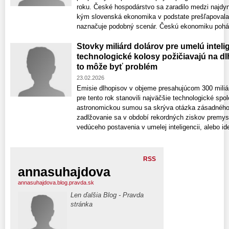
roku. České hospodárstvo sa zaradilo medzi najdyna
kým slovenská ekonomika v podstate prešľapovala
naznačuje podobný scenár. Českú ekonomiku poháň
Stovky miliárd dolárov pre umelú inteli
technologické kolosy požičiavajú na d
to môže byť problém
23.02.2026
Emisie dlhopisov v objeme presahujúcom 300 miliár
pre tento rok stanovili najväčšie technologické spo
astronomickou sumou sa skrýva otázka zásadného
zadlžovanie sa v období rekordných ziskov prem
vedúceho postavenia v umelej inteligencii, alebo ide 
RSS
annasuhajdova
annasuhajdova.blog.pravda.sk
Len ďalšia Blog - Pravda
stránka