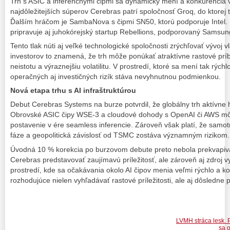
Trh s ASIC a inferenčnými čipmi sa dynamicky mení a konkurencia 
najdôležitejších súperov Cerebras patrí spoločnosť Groq, do ktorej t
Ďalším hráčom je SambaNova s čipmi SN50, ktorú podporuje Intel.
pripravuje aj juhokórejský startup Rebellions, podporovaný Samsu
Tento tlak núti aj veľké technologické spoločnosti zrýchľovať vývoj v
investorov to znamená, že trh môže ponúkať atraktívne rastové príb
neistotu a výraznejšiu volatilitu. V prostredí, ktoré sa mení tak rýchl
operačných aj investičných rizík stáva nevyhnutnou podmienkou.
Nová etapa trhu s AI infraštruktúrou
Debut Cerebras Systems na burze potvrdil, že globálny trh aktívne hľ
Obrovské ASIC čipy WSE-3 a cloudové dohody s OpenAI či AWS môž
postavenie v ére seamless inferencie. Zároveň však platí, že samotn
fáze a geopolitická závislosť od TSMC zostáva významným rizikom.
Úvodná 10 % korekcia po burzovom debute preto nebola prekvapiv
Cerebras predstavovať zaujímavú príležitosť, ale zároveň aj zdroj vyšš
prostredí, kde sa očakávania okolo AI čipov menia veľmi rýchlo a ko
rozhodujúce nielen vyhľadávať rastové príležitosti, ale aj dôsledne 
LVMH stráca lesk. 
sa 