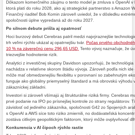
Dôkazom komerčného záujmu o tento model je zmluva s OpenAI v h
ktorá platí do roku 2028, ako aj strategické partnerstvo s Amazon 
Finančný riaditeľ Bob Komin zároveň uviedol, že v dôsledku extrém
spoločnosti úplne vypredaná až do roku 2027.
Po silnom debute prišla aj opatrnosť
Hoci burzový debut Cerebras patril medzi najvýraznejšie technologi
trh veľmi rýchlo ukázal aj opatrnejšiu tvár.
Počas prvého obchodného 
10 % na záverečnú cenu 296,65 USD.
Tento vývoj naznačuje, že ú
triezvejšie hodnotenie rizík.
Analytici z investičnej skupiny Davidson upozorňujú, že technológi
nachádza v relatívne skorom štádiu vývoja. Zároveň podľa nich ide o
môže mať obmedzenejšiu flexibilitu v porovnaní so zabehnutým ek
funguje ako globálny priemyselný štandard a má obrovskú výhodu v 
zákazníckej základni.
Investori si zároveň všímajú aj štrukturálne riziká firmy. Cerebras 
prvé podanie na IPO po prísnejšej kontrole zo strany regulátorov. 
závislosť od jediného zákazníka, spoločnosti G42 zo Spojených ara
s OpenAI a AWS síce toto riziko zmiernili, no dodávateľská koncen
zostáva citlivým geopolitickým faktorom, ktorý môže ovplyvňovať dl
Konkurencia v AI čipoch rýchlo rastie