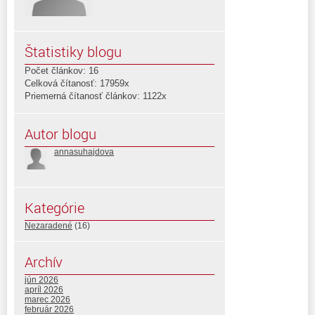
Štatistiky blogu
Počet článkov: 16
Celková čítanosť: 17959x
Priemerná čítanosť článkov: 1122x
Autor blogu
annasuhajdova
Kategórie
Nezaradené
(16)
Archív
jún 2026
apríl 2026
marec 2026
február 2026