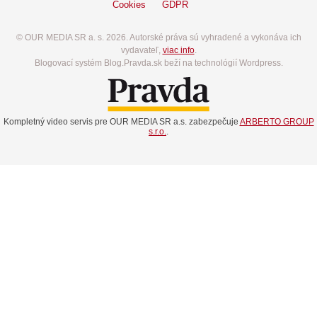
Cookies
GDPR
© OUR MEDIA SR a. s. 2026. Autorské práva sú vyhradené a vykonáva ich
vydavateľ,
viac info
.
Blogovací systém Blog.Pravda.sk beží na technológií Wordpress.
Kompletný video servis pre OUR MEDIA SR a.s. zabezpečuje
ARBERTO GROUP
s.r.o.
.