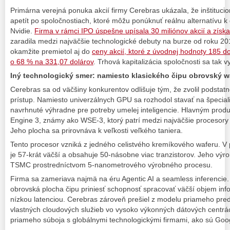
Primárna verejná ponuka akcií firmy Cerebras ukázala, že inštitucio
apetít po spoločnostiach, ktoré môžu ponúknuť reálnu alternatívu
Nvidie.
Firma v rámci IPO úspešne upísala 30 miliónov akcií a získal
zaradila medzi najväčšie technologické debuty na burze od roku 20
okamžite premietol aj do
ceny akcií, ktoré z úvodnej hodnoty 185 d
o 68 % na 331,07 dolárov
. Trhová kapitalizácia spoločnosti sa tak v
Iný technologický smer: namiesto klasického čipu obrovský w
Cerebras sa od väčšiny konkurentov odlišuje tým, že zvolil podstatn
prístup. Namiesto univerzálnych GPU sa rozhodol stavať na špecial
navrhnuté výhradne pre potreby umelej inteligencie. Hlavným produ
Engine 3, známy ako WSE-3, ktorý patrí medzi najväčšie procesory
Jeho plocha sa prirovnáva k veľkosti veľkého taniera.
Tento procesor vzniká z jedného celistvého kremíkového waferu. 
je 57-krát väčší a obsahuje 50-násobne viac tranzistorov. Jeho vý
TSMC prostredníctvom 5-nanometrového výrobného procesu.
Firma sa zameriava najmä na éru Agentic AI a seamless inferencie.
obrovská plocha čipu priniesť schopnosť spracovať väčší objem infor
nízkou latenciou. Cerebras zároveň prešiel z modelu priameho pre
vlastných cloudových služieb vo vysoko výkonných dátových centr
priameho súboja s globálnymi technologickými firmami, ako sú Goog