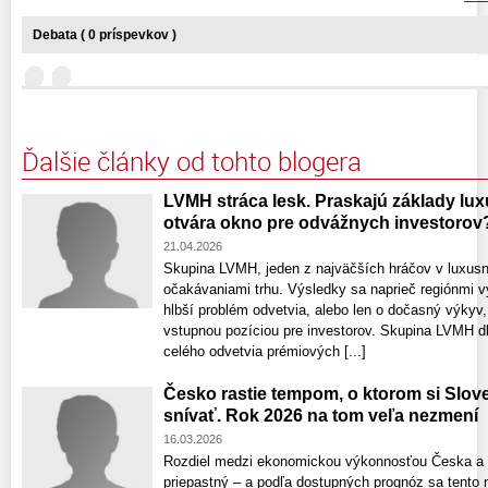
Debata ( 0 príspevkov )
Ďalšie články od tohto blogera
LVMH stráca lesk. Praskajú základy lux
otvára okno pre odvážnych investorov
21.04.2026
Skupina LVMH, jeden z najväčších hráčov v luxusn
očakávaniami trhu. Výsledky sa naprieč regiónmi vý
hlbší problém odvetvia, alebo len o dočasný výkyv
vstupnou pozíciou pre investorov. Skupina LVMH dl
celého odvetvia prémiových [...]
Česko rastie tempom, o ktorom si Slo
snívať. Rok 2026 na tom veľa nezmení
16.03.2026
Rozdiel medzi ekonomickou výkonnosťou Česka a 
priepastný – a podľa dostupných prognóz sa tento