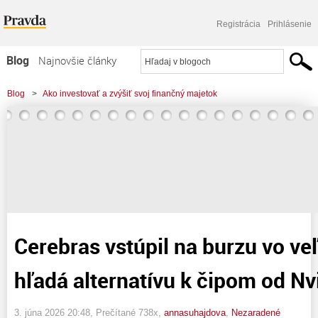
Registrácia
Prihlásenie
Blog
Najnovšie články
Najčítanejšie články
Blog
>
Ako investovať a zvýšiť svoj finančný majetok
Najkomentovanejšie články
>
Cerebras vstúpil na burzu vo veľkom štýle. Trh hľadá alternatívu k čipom od
Zoznam blogov
Nvidie
Komerčné blogy
Cerebras vstúpil na burzu vo ve
hľadá alternatívu k čipom od Nv
3. júna 2026 20:48
, Prečítané 738x,
annasuhajdova
,
Nezaradené